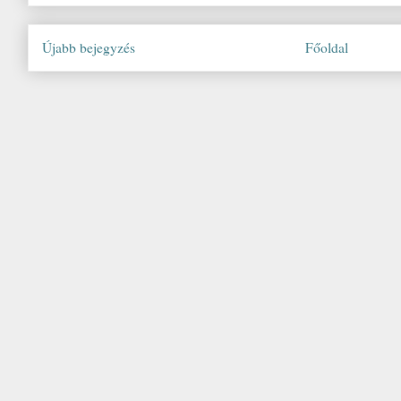
Újabb bejegyzés
Főoldal